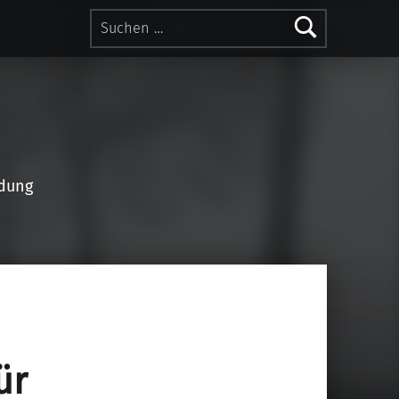
idung
ür