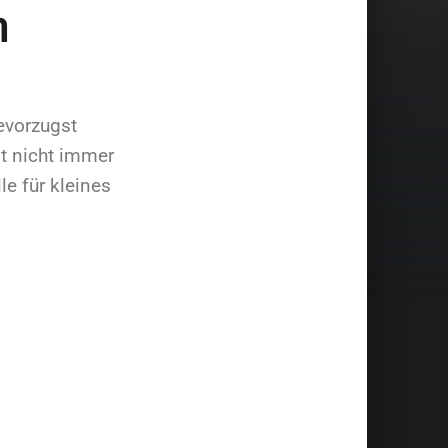
n
bevorzugst
st nicht immer
le für kleines