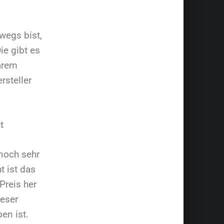
wegs bist,
ie gibt es
barem
rsteller
t
noch sehr
t ist das
Preis her
ieser
ben ist.