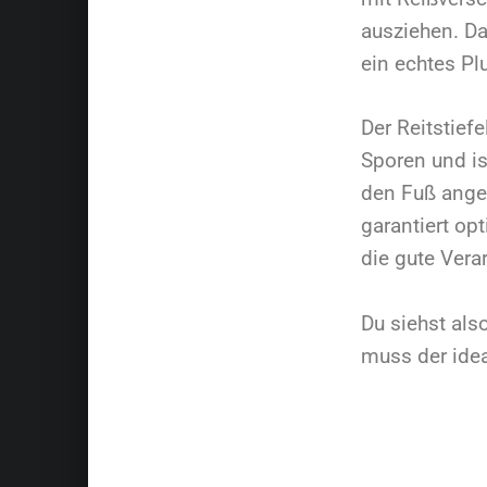
ausziehen. Da
ein echtes Pl
Der Reitstiefe
Sporen und is
den Fuß angep
garantiert op
die gute Vera
Du siehst als
muss der idea