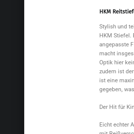
HKM Reitstief
Stylish und t
HKM Stiefel. 
angepasste F
macht insgesa
Optik hier ke
zudem ist der
ist eine max
gegeben, was 
Der Hit für Ki
Eicht echter 
mit Reißvers